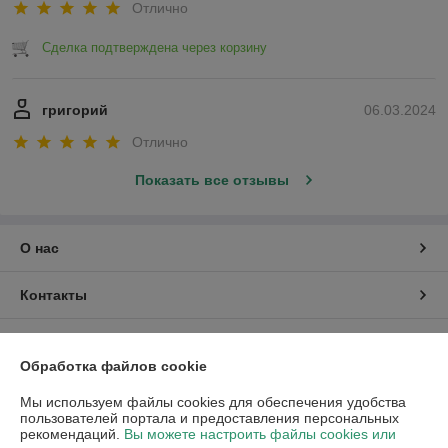
Отлично
Сделка подтверждена через корзину
григорий
06.03.2024
Отлично
Показать все отзывы
О нас
Контакты
Доставка и оплата
Обработка файлов cookie
График работы
Мы используем файлы cookies для обеспечения удобства
пользователей портала и предоставления персональных
рекомендаций.
Вы можете настроить файлы cookies или
Полная версия сайта