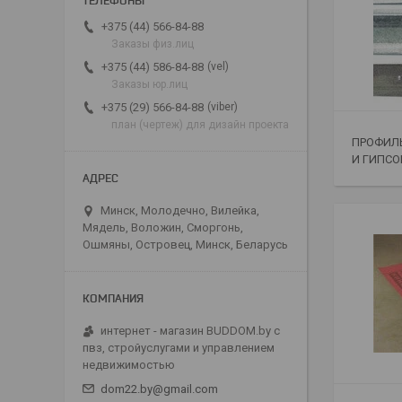
+375 (44) 566-84-88
Заказы физ.лиц
vel
+375 (44) 586-84-88
Заказы юр.лиц
viber
+375 (29) 566-84-88
план (чертеж) для дизайн проекта
ПРОФИЛЬ
И ГИПС
Минск, Молодечно, Вилейка,
Мядель, Воложин, Сморгонь,
Ошмяны, Островец, Минск, Беларусь
интернет - магазин BUDDOM.by с
пвз, стройуслугами и управлением
недвижимостью
dom22.by@gmail.com