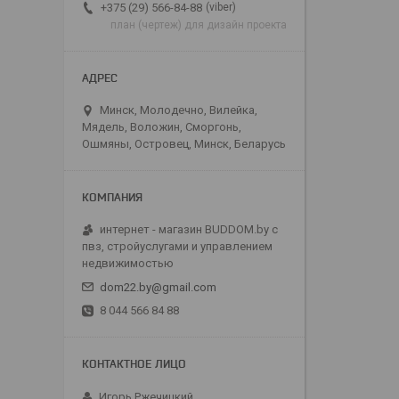
viber
+375 (29) 566-84-88
план (чертеж) для дизайн проекта
Минск, Молодечно, Вилейка,
Мядель, Воложин, Сморгонь,
Ошмяны, Островец, Минск, Беларусь
интернет - магазин BUDDOM.by с
пвз, стройуслугами и управлением
недвижимостью
dom22.by@gmail.com
8 044 566 84 88
Игорь Ржечицкий