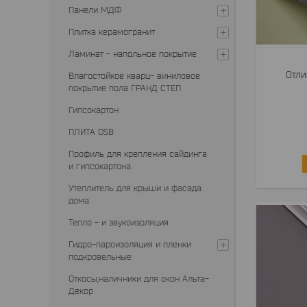
Панели МДФ
Плитка керамогранит
Ламинат - напольное покрытие
Отли
Влагостойкое кварц- виниловое
покрытие пола ГРАНД СТЕП
Гипсокартон
ПЛИТА OSB
Профиль для крепления сайдинга
и гипсокартона
Утеплитель для крыши и фасада
дома
Тепло - и звукоизоляция
Гидро-пароизоляция и пленки
подкровельные
Откосы,наличники для окон Альта-
Декор