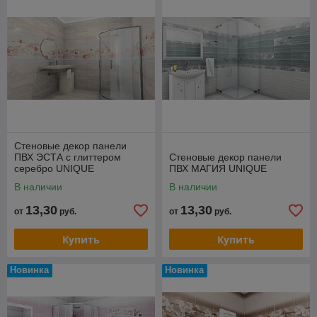
монтируются. Идеальны для быстрого ремонта
и отделки дома с оптимальным размером.
Ширина панели 25 см.; высота 2,7 м.; толщина 8
мм .
интернет магазин
BUDDOM.BY
доставит
на дом
Декоративные 3 D панели
для
быстрого ремонта
Жёлтые автомобили
со
Стеновые декор панели
Стеновыми Декор Панелями 3D Unique Россия.
ПВХ ЭСТА с глиттером
Стеновые декор панели
серебро UNIQUE
ПВХ МАГИЯ UNIQUE
В наличии
В наличии
13,30
13,30
от
руб.
от
руб.
Купить
Купить
Новинка
Новинка