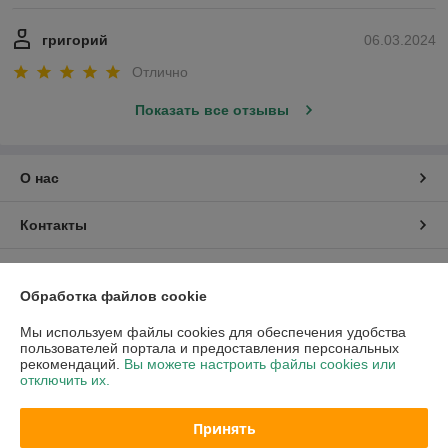
григорий
06.03.2024
Отлично
Показать все отзывы
О нас
Контакты
Доставка и оплата
Обработка файлов cookie
График работы
Мы используем файлы cookies для обеспечения удобства
пользователей портала и предоставления персональных
рекомендаций.
Вы можете настроить файлы cookies или
Полная версия сайта
отключить их.
Политика обработки cookies
Принять