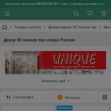
интернет-магазин BUDDOM.BY с пвз, стройуслугами и упр
Товары и услуги
Декоративные 3D панели пвх
Деко
Декор 3D панели пвх unique Россия
Показать всё
Есть ли альтернатива штук
атурке и
обоям? Да! Есть ин
терьерные
панели в
полноцветной печати Unigue.
Сортировка
0
Фильтры
Cтеновые декор панели Уникум Россия
представляют собой Панели ПВХ с нанесением
Новинка
фотопечати. Легко моются. Быстро