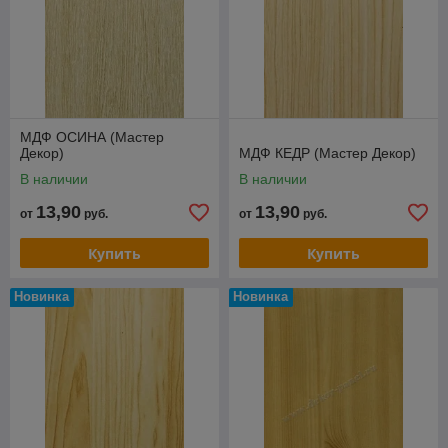
Используя стеновые панели МДФ из
этой коллекции, Вы обеспечите
спокойную атмосферу и
привлекательный вид помещения.
МДФ ОСИНА (Мастер
Декор)
МДФ КЕДР (Мастер Декор)
В наличии
В наличии
13,90
13,90
от
руб.
от
руб.
Купить
Купить
Новинка
Новинка