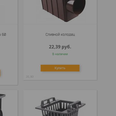
а 60
Сливной колодец
22,39
руб.
В наличии
Купить
20_83