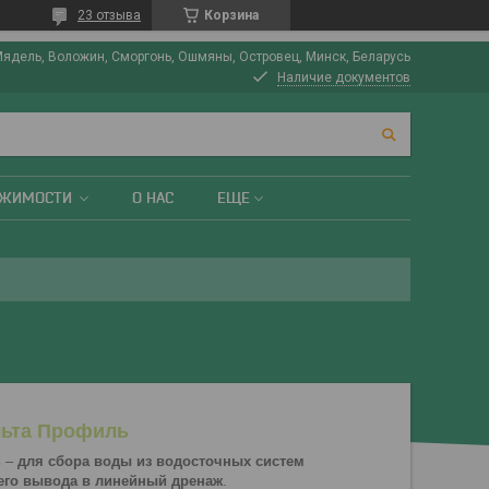
23 отзыва
Корзина
Мядель, Воложин, Сморгонь, Ошмяны, Островец, Минск, Беларусь
Наличие документов
ИЖИМОСТИ
О НАС
ЕЩЕ
льта Профиль
ь –
для сбора воды из водосточных систем
его вывода в линейный дренаж
.