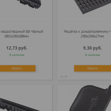
 водоотводный 60 Чёрный
Решётка к дождеприёмнику 
1015x138x100мм.
288x288x27мм.
12,73
руб.
9,30
руб.
В наличии
В наличии
Купить
Купить
64_34