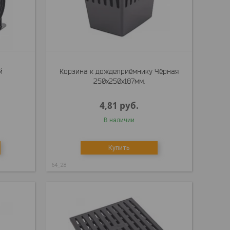
й
Корзина к дождеприёмнику Чёрная
250x250x187мм.
4,81
руб.
В наличии
Купить
64_28