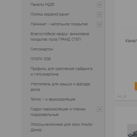
Панели МДФ
Плитка керамогранит
Ламинат - напольное покрытие
Влагостойкое кварц- виниловое
покрытие пола ГРАНД СТЕП
Канал
Гипсокартон
ПЛИТА OSB
Профиль для крепления сайдинга
и гипсокартона
Утеплитель для крыши и фасада
дома
64_26
Тепло - и звукоизоляция
Гидро-пароизоляция и пленки
подкровельные
Откосы,наличники для окон Альта-
Декор