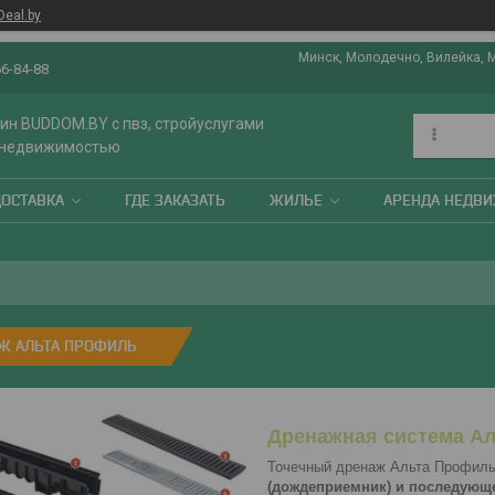
Deal.by
Минск, Молодечно, Вилейка, 
66-84-88
ин BUDDOM.BY с пвз, стройуслугами
 недвижимостью
ДОСТАВКА
ГДЕ ЗАКАЗАТЬ
ЖИЛЬЕ
АРЕНДА НЕДВ
Ж АЛЬТА ПРОФИЛЬ
Дренажная система А
Точечный дренаж Альта Профил
(дождеприемник) и последующ