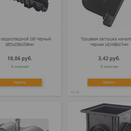
 водоотводной 110 Чёрный
Торцевая заглушка канал
1015x138x150мм.
Чёрная 142x80x17мм.
18,06
руб.
3,42
руб.
В наличии
В наличии
Купить
Купить
64_38