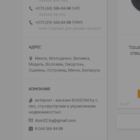
Заказы физ.лиц
vel
+375 (44) 586-84-88
Заказы юр.лиц
viber
+375 (29) 566-84-88
план (чертеж) для дизайн проекта
Торце
отво
Минск, Молодечно, Вилейка,
Мядель, Воложин, Сморгонь,
Ошмяны, Островец, Минск, Беларусь
интернет - магазин BUDDOM.by с
64_37
пвз, стройуслугами и управлением
недвижимостью
dom22.by@gmail.com
8 044 566 84 88