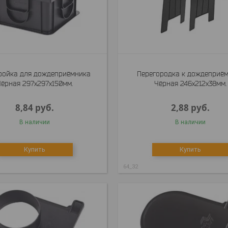
ройка для дождеприёмника
Перегородка к дождеприё
Чёрная 297x297x150мм.
Чёрная 246x212x38мм.
8,84
руб.
2,88
руб.
В наличии
В наличии
Купить
Купить
64_32