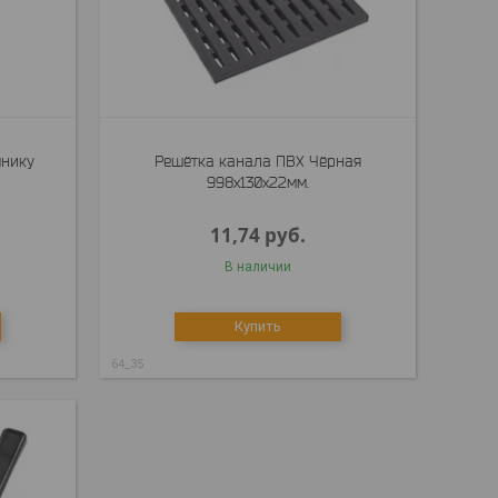
мнику
Решётка канала ПВХ Чёрная
998x130x22мм.
11,74
руб.
В наличии
Купить
64_35