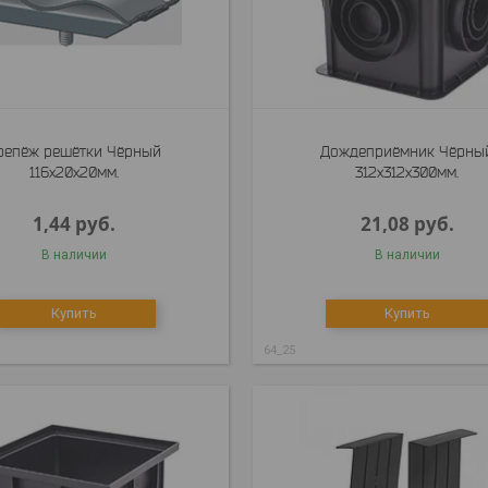
репёж решётки Чёрный
Дождеприёмник Чёрны
116x20x20мм.
312x312x300мм.
1,44
руб.
21,08
руб.
В наличии
В наличии
Купить
Купить
64_25