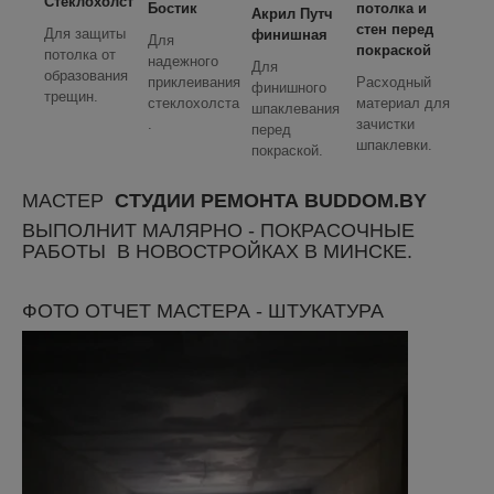
Стеклохолст
Бостик
потолка и
Акрил Путч
стен перед
Для защиты
финишная
Для
покраской
потолка от
надежного
Для
образования
приклеивания
Расходный
финишного
трещин.
стеклохолста
материал для
шпаклевания
.
зачистки
перед
шпаклевки.
покраской.
МАСТЕР
СТУДИИ РЕМОНТА BUDDOM.BY
ВЫПОЛНИТ МАЛЯРНО - ПОКРАСОЧНЫЕ
РАБОТЫ В НОВОСТРОЙКАХ В МИНСКЕ.
ФОТО ОТЧЕТ МАСТЕРА - ШТУКАТУРА