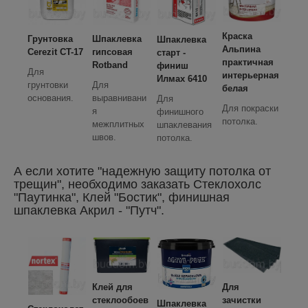
Краска
Грунтовка
Шпаклевка
Шпаклевка
Альпина
Cerezit CT-17
гипсовая
старт -
практичная
Rotband
финиш
Для
интерьерная
Илмах 6410
грунтовки
Для
белая
основания.
выравнивани
Для
Для покраски
я
финишного
потолка.
межплитных
шпаклевания
швов.
потолка.
А если хотите "надежную защиту потолка от
трещин", необходимо заказать Стеклохолс
"Паутинка", Клей "Бостик", финишная
шпаклевка Акрил - "Путч".
Клей для
Для
стеклообоев
зачистки
Шпаклевка