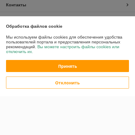
Контакты
Доставка и оплата
Обработка файлов cookie
График работы
Мы используем файлы cookies для обеспечения удобства
пользователей портала и предоставления персональных
рекомендаций.
Вы можете настроить файлы cookies или
Полная версия сайта
отключить их.
Политика обработки cookies
Принять
Сайт создан на платформе Deal.by
Отклонить
Информация для покупателя
Индивидуальный предприниматель:
ИП Ржечицкий Игорь Леонидович
222310 г.Молодечно ул.В.Гостинец 155 - 45
Регистрационный номер ЕГР: 600163683
УНП: 600163683