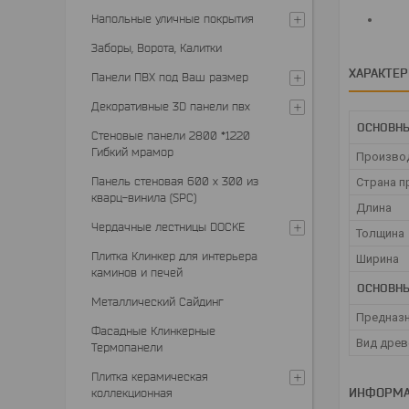
Напольные уличные покрытия
Заборы, Ворота, Калитки
ХАРАКТЕ
Панели ПВХ под Ваш размер
Декоративные 3D панели пвх
ОСНОВНЫ
Стеновые панели 2800 *1220
Гибкий мрамор
Произво
Панель стеновая 600 х 300 из
Страна п
кварц-винила (SPC)
Длина
Чердачные лестницы DOCKE
Толщина
Плитка Клинкер для интерьера
Ширина
каминов и печей
ОСНОВН
Металлический Сайдинг
Предназ
Фасадные Клинкерные
Вид древ
Термопанели
Плитка керамическая
ИНФОРМА
коллекционная