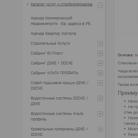
Каталог услуг и стройматериалов
Аренда Коммерческой
Недвижимости . Юр. адреса в РБ .
Аренда Квартир, Хостела
Строительные Услуги
Сайдинг Ю-Пласт
Основа:
п
Сайдинг ДЕКЕ / DOCKE
Стеновые
Чаще всег
Сайдинг АЛЬТА ПРОФИЛЬ
экономпане
Софит подшивка крыши ДЕКЕ /
Также воз
DOCKE
Преиму
Водосточные системы DOCKE /
Низк
ДЕКЕ
Не т
стен д
Водосточные системы Альта
Нали
профиль
также 
Кровельные материалы ДЕКЕ /
Монт
DOCKE
Разн