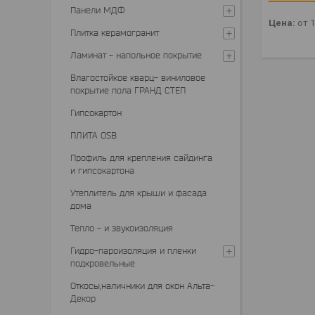
Панели МДФ
Цена:
от 
Плитка керамогранит
Ламинат - напольное покрытие
Влагостойкое кварц- виниловое
покрытие пола ГРАНД СТЕП
Гипсокартон
ПЛИТА OSB
Профиль для крепления сайдинга
и гипсокартона
Утеплитель для крыши и фасада
дома
Тепло - и звукоизоляция
Гидро-пароизоляция и пленки
подкровельные
Откосы,наличники для окон Альта-
Декор