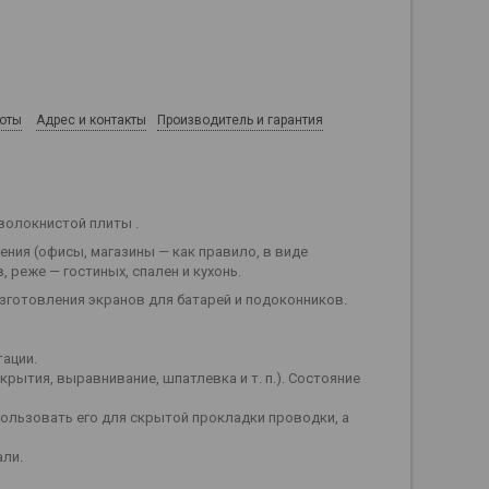
боты
Адрес и контакты
Производитель и гарантия
волокнистой плиты .
ния (офисы, магазины — как правило, в виде
, реже — гостиных, спален и кухонь.
зготовления экранов для батарей и подоконников.
тации.
рытия, выравнивание, шпатлевка и т. п.). Состояние
ользовать его для скрытой прокладки проводки, а
али.