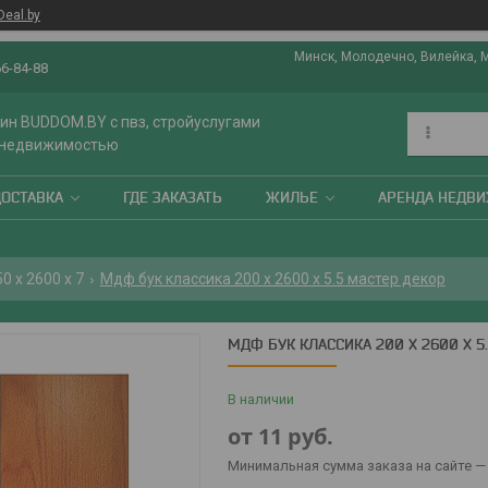
Deal.by
Минск, Молодечно, Вилейка, 
66-84-88
ин BUDDOM.BY с пвз, стройуслугами
 недвижимостью
ДОСТАВКА
ГДЕ ЗАКАЗАТЬ
ЖИЛЬЕ
АРЕНДА НЕДВ
 х 2600 х 7
Мдф бук классика 200 х 2600 х 5.5 мастер декор
МДФ БУК КЛАССИКА 200 Х 2600 Х 5
В наличии
от
11
руб.
Минимальная сумма заказа на сайте — 