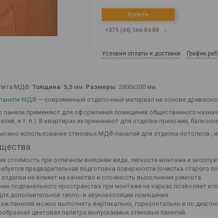
Купить
+375 (44) 566-84-88
Условия оплаты и доставки
График ра
лита МДФ
Толщина: 5,5
мм
Размеры:
2600х200 мм
панели МДФ
— современный отделочный материал на основе древесно
о панели применяют для оформления помещений общественного назначе
лей, и т. п.). В квартирах их применяют для отделки прихожих, балконов
можно использование стеновых МДФ-панелей для отделки потолков , и
щества
ая стоимость при отличном внешнем виде, легкости монтажа и эксплуа
ребуется предварительная подготовка поверхности (очистка старого пок
о отделки не влияет на качество и сложность выполнения ремонта.
чие подпанельного пространства при монтаже на каркас позволяет исп
для дополнительной тепло- и звукоизоляции помещения.
аж панелей можно выполнять вертикально, горизонтально и по диагон
ообразная цветовая палитра выпускаемых стеновых панелей.