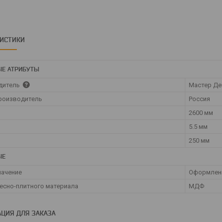
РИСТИКИ
Е АТРИБУТЫ
дитель
Мастер Де
роизводитель
Россия
2600 мм
5.5 мм
250 мм
ЫЕ
начение
Оформлени
есно-плитного материала
МДФ
ЦИЯ ДЛЯ ЗАКАЗА