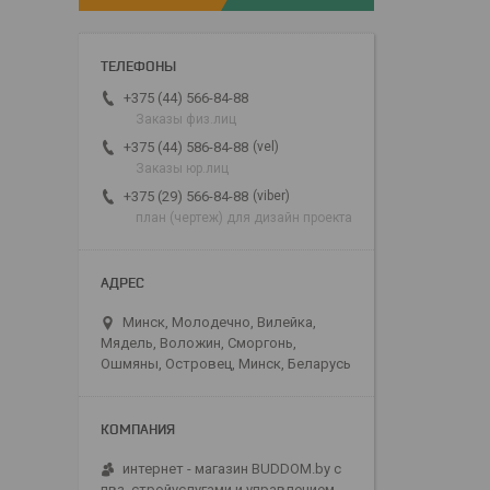
+375 (44) 566-84-88
Заказы физ.лиц
vel
+375 (44) 586-84-88
Заказы юр.лиц
viber
+375 (29) 566-84-88
план (чертеж) для дизайн проекта
Минск, Молодечно, Вилейка,
Мядель, Воложин, Сморгонь,
Ошмяны, Островец, Минск, Беларусь
интернет - магазин BUDDOM.by с
пвз, стройуслугами и управлением