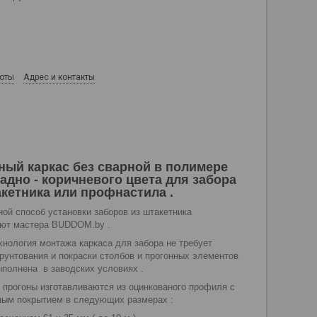
боты
Адрес и контакты
ный каркас без сварной в полимере
адно - коричневого цвета для забора
акетника или профнастила .
ной способ установки заборов из штакетника
лагают мастера BUDDOM.by .
хнология монтажа каркаса для забора не требует
грунтования и покраски столбов и прогонных элементов
выполнена в заводских условиях .
 прогоны изготавливаются из оцинкованого профиля с
ым покрытием в следующих размерах :