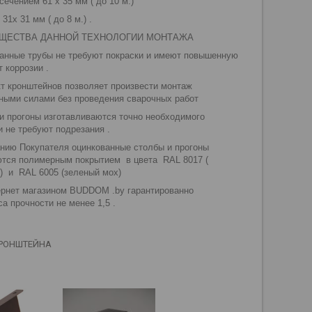
сечением 61 х 35 мм ( до 10 м.)
 31х 31 мм ( до 8 м.) .
ЩЕСТВА ДАННОЙ ТЕХНОЛОГИИ МОНТАЖА
ванные трубы не требуют покраски и имеют повышенную
т коррозии .
кт кронштейнов позволяет произвести монтаж
ными силами без проведения сварочных работ
 и прогоны изготавливаются точно необходимого
и не требуют подрезания .
анию Покупателя оцинкованные столбы и прогоны
тся полимерным покрытием в цвета RAL 8017 (
) и RAL 6005 (зеленый мох)
тернет магазином BUDDOM .by гарантированно
 прочности не менее 1,5 .
 КРОНШТЕЙНА