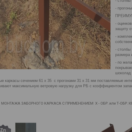
- столбы 
- прогоны
ПРЕИМУ
- оцинко
защиту о
- компле
собствен
- столбы
размера 
- по жел
покрываю
шоколад 
ые каркасы сечением 61 х 35 с прогонами 31 х 31 мм поставляемые ин
ивают максимальную ветровую нагрузку для РБ с коэффициентом запаса
 МОНТАЖА ЗАБОРНОГО КАРКАСА С ПРИМЕНЕНИЕМ Х - ОБР. или Т-ОБР.