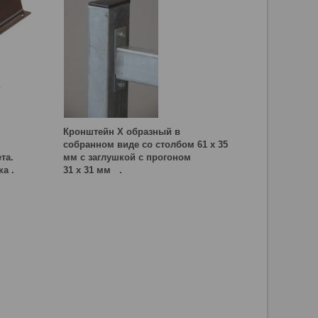
Кронштейн Х образный в
М
собранном виде со столбом 61 х 35
та.
мм с заглушкой с прогоном
а .
31 х 31 мм .