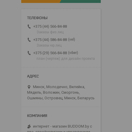
+375 (44) 566-84-88
Заказы физ.лиц
vel
+375 (44) 586-84-88
Заказы юр.лиц
viber
+375 (29) 566-84-88
план (чертеж) для дизайн проекта
Минск, Молодечно, Вилейка,
Мядель, Воложин, Сморгонь,
Ошмяны, Островец, Минск, Беларусь
интернет - магазин BUDDOM.by с
пвз, стройуслугами и управлением