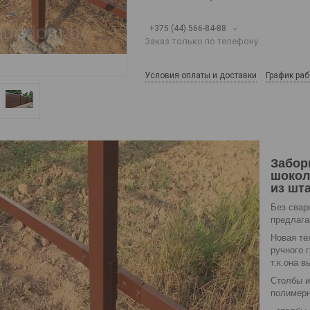
+375 (44) 566-84-88
Заказ только по телефону
Условия оплаты и доставки
График ра
Забор
шокол
из шт
Без свар
пред
Новая те
ручного 
т.к.она 
Столбы и
полимерн