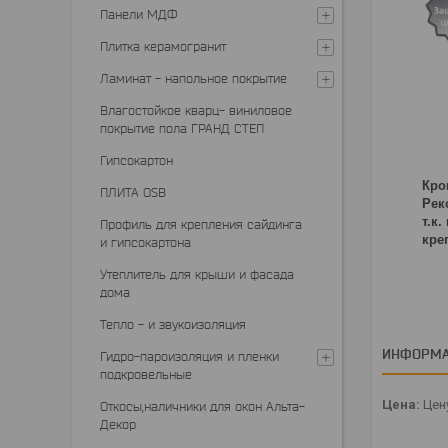
Панели МДФ
Плитка керамогранит
Ламинат - напольное покрытие
Влагостойкое кварц- виниловое
покрытие пола ГРАНД СТЕП
Гипсокартон
Кро
ПЛИТА OSB
Рек
т.к
Профиль для крепления сайдинга
кре
и гипсокартона
Утеплитель для крыши и фасада
дома
Тепло - и звукоизоляция
ИНФОРМА
Гидро-пароизоляция и пленки
подкровельные
Цена:
Цену
Откосы,наличники для окон Альта-
Декор