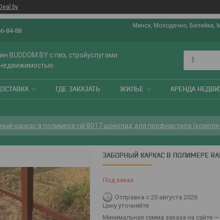
Deal.by
Минск, Молодечно, Вилейка, 
66-84-88
ин BUDDOM.BY с пвз, стройуслугами
 недвижимостью
ДОСТАВКА
ГДЕ ЗАКАЗАТЬ
ЖИЛЬЕ
АРЕНДА НЕДВ
ный каркас в полимере ral 8017 шоколад для профнастила (комплект
ЗАБОРНЫЙ КАРКАС В ПОЛИМЕРЕ RAL
Под заказ
Отправка с 20 августа 2026
Цену уточняйте
Минимальная сумма заказа на сайте — 