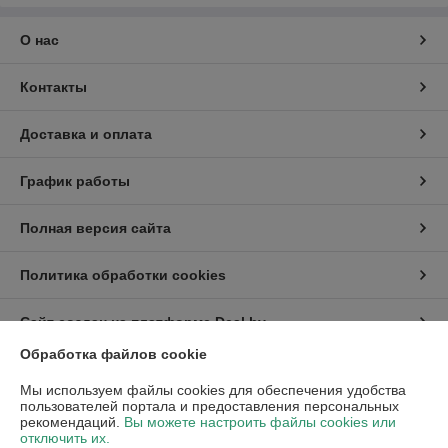
О нас
Контакты
Доставка и оплата
График работы
Полная версия сайта
Политика обработки cookies
Сайт создан на платформе Deal.by
Обработка файлов cookie
Информация для покупателя
Мы используем файлы cookies для обеспечения удобства
пользователей портала и предоставления персональных
Индивидуальный предприниматель:
ИП Ржечицкий Игорь Леонидович
рекомендаций.
Вы можете настроить файлы cookies или
222310 г.Молодечно ул.В.Гостинец 155 - 45
отключить их.