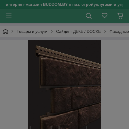
интернет-магазин BUDDOM.BY с пвз, стройуслугами и упр
Товары и услуги
Сайдинг ДЕКЕ / DOCKE
Фасадные 