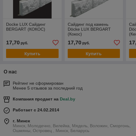
Docke LUX Сайдинг
Сайдинг под камень
Сай
BERGART (КОКОС)
Döcke LUX BERGART
Dö
(Кокос)
(К
17,70
17,70
17
руб.
руб.
Купить
Купить
О нас
Рейтинг не сформирован
Менее 5 отзывов за последний год
Компания продает на
Deal.by
Работает с 24.02.2014
г. Минск
Минск, Молодечно, Вилейка, Мядель, Воложин, Сморгонь,
Ошмяны, Островец , Минск, Беларусь