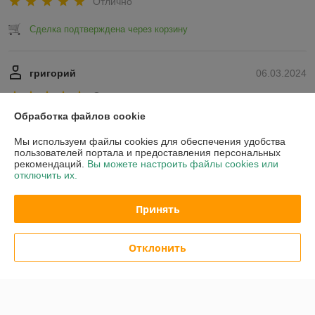
Отлично
Сделка подтверждена через корзину
григорий
06.03.2024
Отлично
Обработка файлов cookie
Показать все отзывы
Мы используем файлы cookies для обеспечения удобства
пользователей портала и предоставления персональных
рекомендаций.
Вы можете настроить файлы cookies или
О нас
отключить их.
Контакты
Принять
Доставка и оплата
Отклонить
График работы
Полная версия сайта