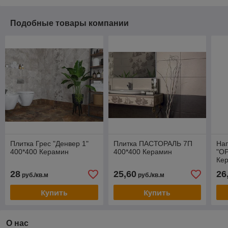
Подобные товары компании
Плитка Грес "Денвер 1"
Плитка ПАСТОРАЛЬ 7П
Нап
400*400 Керамин
400*400 Керамин
"О
Ке
28
25,60
26
руб./кв.м
руб./кв.м
Купить
Купить
О нас