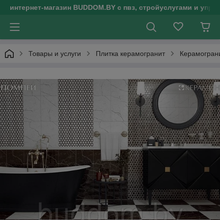
интернет-магазин BUDDOM.BY с пвз, стройуслугами и упр
Товары и услуги
Плитка керамогранит
Керамогран