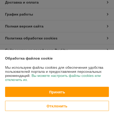
Доставка и оплата
График работы
Полная версия сайта
Политика обработки cookies
Сайт создан на платформе Deal.by
Обработка файлов cookie
Информация для покупателя
Мы используем файлы cookies для обеспечения удобства
пользователей портала и предоставления персональных
Индивидуальный предприниматель:
ИП Ржечицкий Игорь Леонидович
рекомендаций.
Вы можете настроить файлы cookies или
222310 г.Молодечно ул.В.Гостинец 155 - 45
отключить их.
Регистрационный номер ЕГР: 600163683
Принять
УНП: 600163683
Регистрационный орган: Минский облисполком
Отклонить
Дата регистрации компании: 23.09.1996