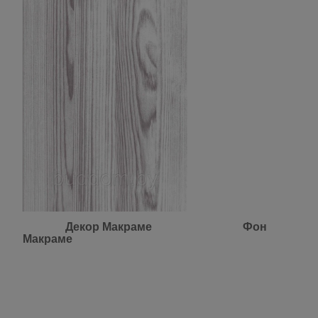
Декор Макраме Фон
Макраме