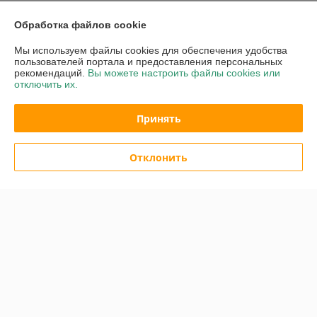
Доставка и оплата
Обработка файлов cookie
График работы
Мы используем файлы cookies для обеспечения удобства
пользователей портала и предоставления персональных
рекомендаций.
Вы можете настроить файлы cookies или
Полная версия сайта
отключить их.
Политика обработки cookies
Принять
Сайт создан на платформе Deal.by
Отклонить
Информация для покупателя
Индивидуальный предприниматель:
ИП Ржечицкий Игорь Леонидович
222310 г.Молодечно ул.В.Гостинец 155 - 45
Регистрационный номер ЕГР: 600163683
УНП: 600163683
Регистрационный орган: Минский облисполком
Дата регистрации компании: 23.09.1996