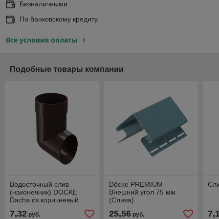
Безналичными .
По банковскому кредиту
Все условия оплаты
Подобные товары компании
Водосточный слив
Döcke PREMIUM
Сл
(наконечник) DOCKE
Внешний угол 75 мм
Dacha св.коричневый
(Слива)
7,32
25,56
7,
руб.
руб.