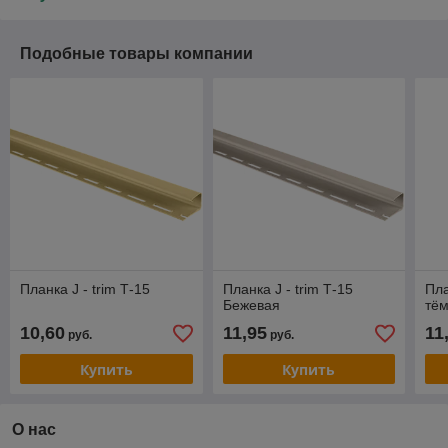
Подобные товары компании
Планка J - trim Т-15
Планка J - trim Т-15
Пла
Бежевая
тё
10,60
11,95
11
руб.
руб.
Купить
Купить
О нас