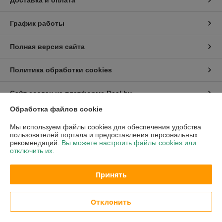
Доставка и оплата
График работы
Полная версия сайта
Политика обработки cookies
Сайт создан на платформе Deal.by
Обработка файлов cookie
Информация для покупателя
Мы используем файлы cookies для обеспечения удобства
пользователей портала и предоставления персональных
Индивидуальный предприниматель:
ИП Ржечицкий Игорь Леонидович
рекомендаций.
Вы можете настроить файлы cookies или
222310 г.Молодечно ул.В.Гостинец 155 - 45
отключить их.
Регистрационный номер ЕГР: 600163683
Принять
УНП: 600163683
Регистрационный орган: Минский облисполком
Отклонить
Дата регистрации компании: 23.09.1996