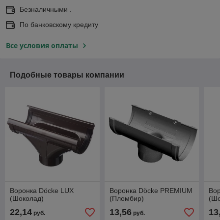
Безналичными .
По банковскому кредиту
Все условия оплаты
Подобные товары компании
Воронка Döcke LUX
Воронка Döcke PREMIUM
Во
(Шоколад)
(Пломбир)
(Ш
22,14
13,56
13
руб.
руб.