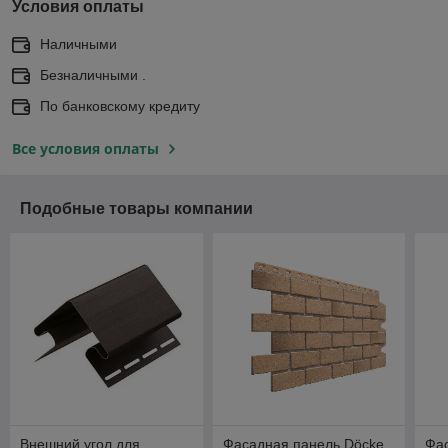
Условия оплаты
Наличными
Безналичными .
По банковскому кредиту
Все условия оплаты
Подобные товары компании
Внешний угол для
Фасадная панель Döcke
Фа