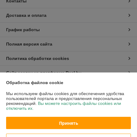
Контакты
Доставка и оплата
График работы
Полная версия сайта
Политика обработки cookies
Сайт создан на платформе Deal.by
Обработка файлов cookie
Информация для покупателя
Мы используем файлы cookies для обеспечения удобства
пользователей портала и предоставления персональных
Индивидуальный предприниматель:
ИП Ржечицкий Игорь Леонидович
рекомендаций.
Вы можете настроить файлы cookies или
222310 г.Молодечно ул.В.Гостинец 155 - 45
отключить их.
Регистрационный номер ЕГР: 600163683
Принять
УНП: 600163683
Регистрационный орган: Минский облисполком