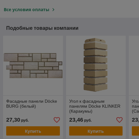
Все условия оплаты
Подобные товары компании
Фасадные панели Döcke
Угол к фасадным
Уг
BURG (белый)
панелям Döcke KLINKER
па
(Каракумы)
(Са
27,30
23,46
23
руб.
руб.
Купить
Купить