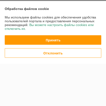
Доставка и оплата
Обработка файлов cookie
График работы
Мы используем файлы cookies для обеспечения удобства
пользователей портала и предоставления персональных
рекомендаций.
Вы можете настроить файлы cookies или
Полная версия сайта
отключить их.
Политика обработки cookies
Принять
Сайт создан на платформе Deal.by
Отклонить
Информация для покупателя
Индивидуальный предприниматель:
ИП Ржечицкий Игорь Леонидович
222310 г.Молодечно ул.В.Гостинец 155 - 45
Регистрационный номер ЕГР: 600163683
УНП: 600163683
Регистрационный орган: Минский облисполком
Дата регистрации компании: 23.09.1996