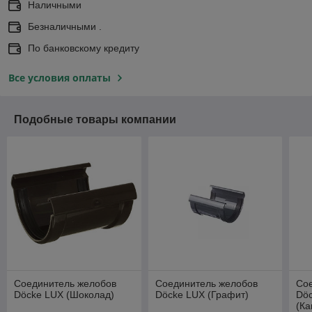
Наличными
Безналичными .
По банковскому кредиту
Все условия оплаты
Подобные товары компании
Соединитель желобов
Соединитель желобов
Со
Döcke LUX (Шоколад)
Döcke LUX (Графит)
Dö
(Ка