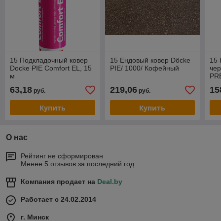
15 Подкладочный ковер
15 Ендовый ковер Döcke
15 
Docke PIE Comfort EL, 15
PIE/ 1000/ Кофейный
чер
м
PR
Ка
63,18
219,06
15
руб.
руб.
Купить
Купить
О нас
Рейтинг не сформирован
Менее 5 отзывов за последний год
Компания продает на
Deal.by
Работает с 24.02.2014
г. Минск