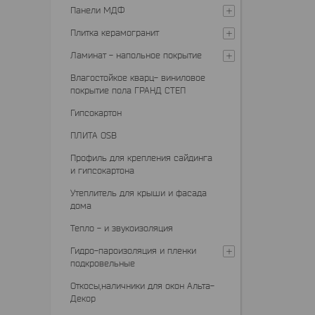
Панели МДФ
Плитка керамогранит
Ламинат - напольное покрытие
Влагостойкое кварц- виниловое
покрытие пола ГРАНД СТЕП
Гипсокартон
ПЛИТА OSB
Профиль для крепления сайдинга
и гипсокартона
Утеплитель для крыши и фасада
дома
Тепло - и звукоизоляция
Гидро-пароизоляция и пленки
подкровельные
Откосы,наличники для окон Альта-
Декор