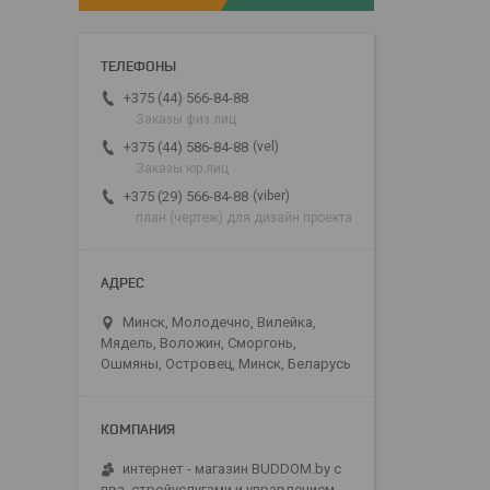
+375 (44) 566-84-88
Заказы физ.лиц
vel
+375 (44) 586-84-88
Заказы юр.лиц
viber
+375 (29) 566-84-88
план (чертеж) для дизайн проекта
Минск, Молодечно, Вилейка,
Мядель, Воложин, Сморгонь,
Ошмяны, Островец, Минск, Беларусь
интернет - магазин BUDDOM.by с
пвз, стройуслугами и управлением