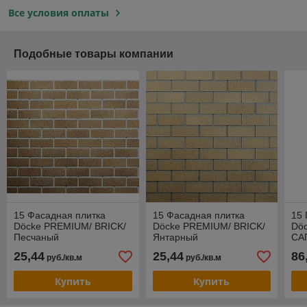
Все условия оплаты
Подобные товары компании
15 Фасадная плитка
15 Фасадная плитка
15 
Döcke PREMIUM/ BRICK/
Döcke PREMIUM/ BRICK/
Dö
Песчаный
Янтарный
СА
25,44
25,44
86
руб./кв.м
руб./кв.м
Купить
Купить