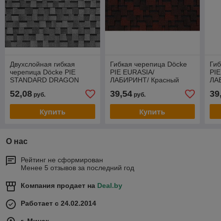
Двухслойная гибкая
Гибкая черепица Döcke
Гиб
черепица Döcke PIE
PIE EURASIA/
PIE
STANDARD DRAGON
ЛАБИРИНТ/ Красный
ЛА
Серый
52,08
39,54
39
руб.
руб.
Купить
Купить
О нас
Рейтинг не сформирован
Менее 5 отзывов за последний год
Компания продает на
Deal.by
Работает с 24.02.2014