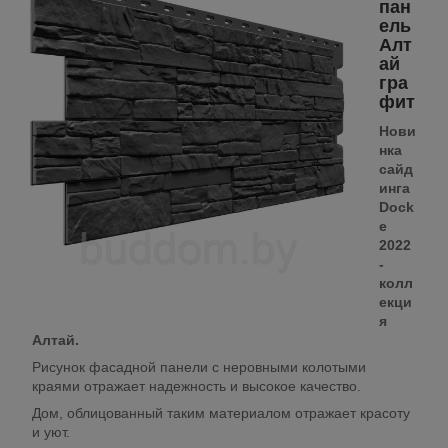
пан
ель
Алт
ай
гра
фит
Нови
нка
сайд
инга
Dock
e
2022
-
колл
екци
я
Алтай.
Рисунок фасадной панели с неровными колотыми
краями отражает надежность и высокое качество.
Дом, облицованный таким материалом отражает красоту
и уют.