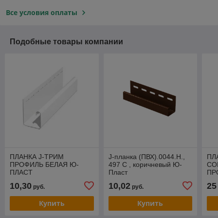
Все условия оплаты
Подобные товары компании
ПЛАНКА J-ТРИМ
J-планка (ПВХ).0044.Н.,
ПЛ
ПРОФИЛЬ БЕЛАЯ Ю-
497 С , коричневый Ю-
СО
ПЛАСТ
Пласт
ПР
СА
10,30
10,02
25
руб.
руб.
Купить
Купить