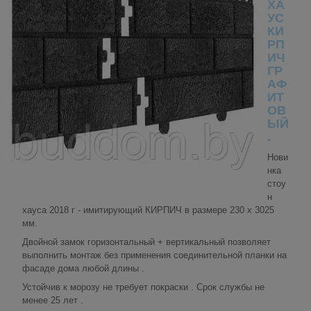
ХА
УС
КИ
РП
ИЧ
ГР
АФ
ИТ
ОВ
ЫЙ
.
Нови
нка
стоу
н
хауса 2018 г - имитирующий КИРПИЧ в размере 230 х 3025
мм.
Двойной замок горизонтальный + вертикальный позволяет
выполнить монтаж без применения соединительной планки на
фасаде дома любой длины .
Устойчив к морозу не требует покраски . Срок службы не
менее 25 лет .