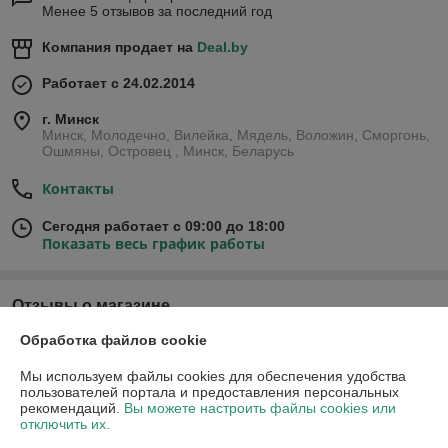
Менее 5 отзывов за последний год
Компания продает на
Deal.by
Работает с 24.02.2014
г. Минск
Минск, Молодечно, Вилейка, Мядель, Воложин, Сморгонь,
Ошмяны, Островец , Минск, Беларусь
Контакты
Сегодня работает с 09:00 до 18:00
Показать весь график работы
Отзывы о магазине
Обработка файлов cookie
23 отзывов за всё время
Мы используем файлы cookies для обеспечения удобства
григорий
06.03.2024
пользователей портала и предоставления персональных
рекомендаций.
Вы можете настроить файлы cookies или
Отлично
отключить их.